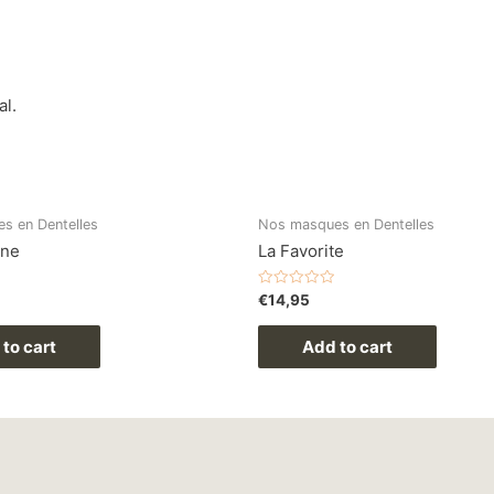
al.
s en Dentelles
Nos masques en Dentelles
nne
La Favorite
Rated
€
14,95
0
out
of
to cart
Add to cart
5