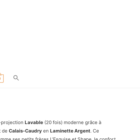
0
-projection
Lavable
(20 fois) moderne grâce à
t de
Calais-Caudry
en
Laminette Argent
. Ce
omme ses petits frères L’Esquise et Shape, le confort