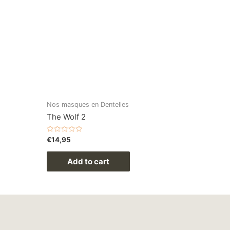
Nos masques en Dentelles
The Wolf 2
Rated
€
14,95
0
out
of
Add to cart
5