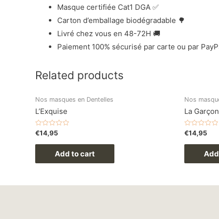
Masque certifiée Cat1 DGA ✅
Carton d’emballage biodégradable 🌳
Livré chez vous en 48-72H 🚚
Paiement 100% sécurisé par carte ou par PayP
Related products
Nos masques en Dentelles
Nos masque
L’Exquise
La Garço
Rated
Rated
€
14,95
€
14,95
0
0
out
out
of
of
Add to cart
Add 
5
5